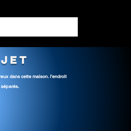
ojet
eux dans cette maison. l'endroit
 séparés.
: