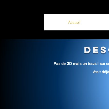
Accueil
Des
Pas de 3D mais un travail sur c
était
déj