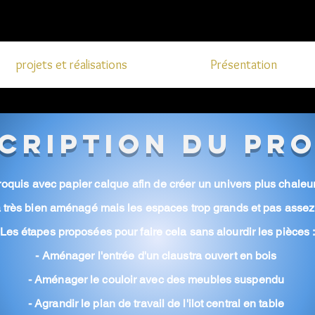
projets et réalisations
Présentation
cription du pr
roquis avec papier calque afin de créer un univers plus
chaleur
à
très
bien aménagé mais les espaces trop grands et pas assez
Les étapes proposées pour faire cela sans alourdir les pièces 
- Aménager l'entrée d'un claustra ouvert en bois
- Aménager le couloir avec des meubles suspendu
- Agrandir le plan de travail de l'ilot central en table