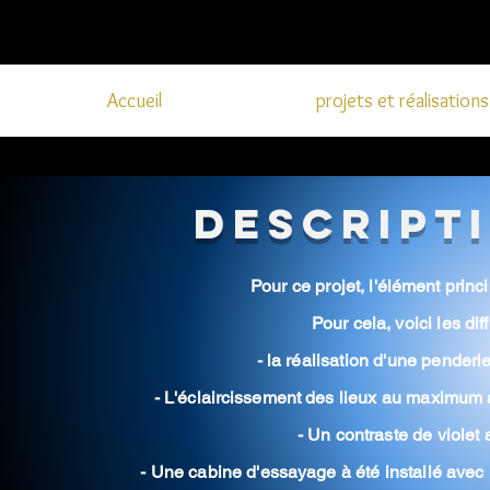
Accueil
projets et réalisations
Descript
Pour ce projet,
l'élément
princi
Pour cela, voici les
dif
- la réalisation d'une pender
- L'éclaircissement
des lieux au maximum a
- Un contraste de violet 
- Une cabine
d'essayage
à été installé avec 