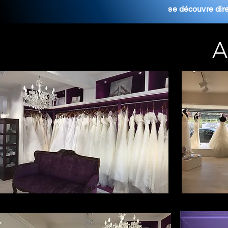
se
découvre
dir
A